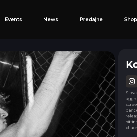
Events
News
Predajne
Sho
K
Slov
aggr
scree
dance
relea
hitti
chaos