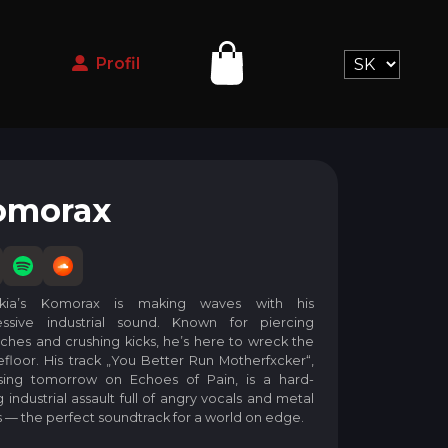
p
Profil
omorax
akia’s Komorax is making waves with his
essive industrial sound. Known for piercing
ches and crushing kicks, he’s here to wreck the
floor. His track „You Better Run Motherfxcker“,
sing tomorrow on Echoes of Pain, is a hard-
ng industrial assault full of angry vocals and metal
 — the perfect soundtrack for a world on edge.