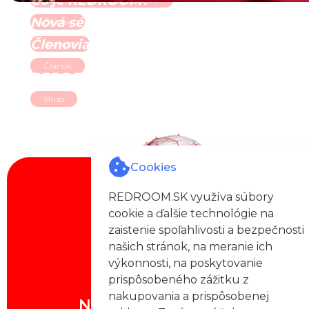
Čo je REDROOM?
Nová séria vlogov
Článok
Členovia labelu
Youtube
Článok
REDROOM Apparel
Shop
Cookies
REDROOM.SK využíva súbory
cookie a ďalšie technológie na
zaistenie spoľahlivosti a bezpečnosti
našich stránok, na meranie ich
výkonnosti, na poskytovanie
prispôsobeného zážitku z
nakupovania a prispôsobenej
Novinky priamo z pekla