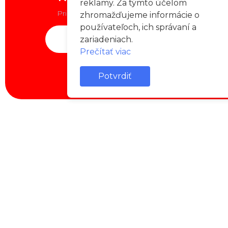
reklamy. Za týmto účelom
Prihlás sa k odberu našeho newslettera
zhromažďujeme informácie o
používateľoch, ich správaní a
zariadeniach.
Prečítať viac
Odoberať
Potvrdiť
SUPPORT & PARTNERS