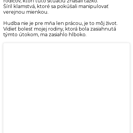
rodičov, ktorí túto situáciu znášali ťažko.
Šíril klamstvá, ktoré sa pokúšali manipulovať
verejnou mienkou.
Hudba nie je pre mňa len prácou, je to môj život.
Vidieť bolesť mojej rodiny, ktorá bola zasiahnutá
týmto útokom, ma zasiahlo hlboko.