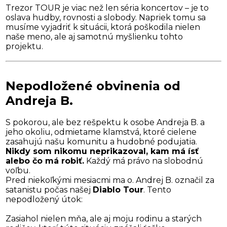
Trezor TOUR je viac než len séria koncertov – je to
oslava hudby, rovnosti a slobody. Napriek tomu sa
musíme vyjadriť k situácii, ktorá poškodila nielen
naše meno, ale aj samotnú myšlienku tohto
projektu.
Nepodložené obvinenia od
Andreja B.
S pokorou, ale bez rešpektu k osobe Andreja B. a
jeho okoliu, odmietame klamstvá, ktoré cielene
zasahujú našu komunitu a hudobné podujatia.
Nikdy som nikomu neprikazoval, kam má ísť
alebo čo má robiť.
Každý má právo na slobodnú
voľbu.
Pred niekoľkými mesiacmi ma o. Andrej B. označil za
satanistu počas našej
Diablo Tour
. Tento
nepodložený útok:
Zasiahol nielen mňa, ale aj moju rodinu a starých