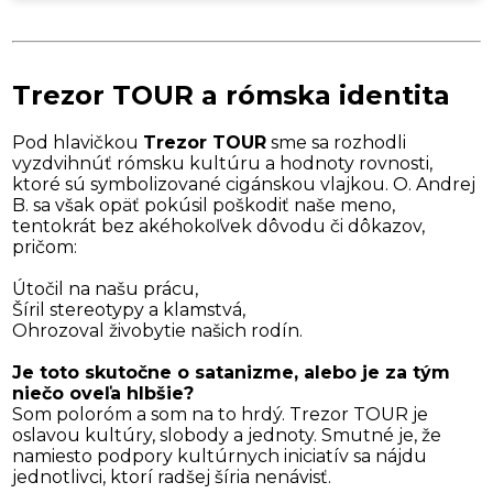
Trezor TOUR a rómska identita
Pod hlavičkou
Trezor TOUR
sme sa rozhodli
vyzdvihnúť rómsku kultúru a hodnoty rovnosti,
ktoré sú symbolizované cigánskou vlajkou. O. Andrej
B. sa však opäť pokúsil poškodiť naše meno,
tentokrát bez akéhokoľvek dôvodu či dôkazov,
pričom:
Útočil na našu prácu,
Šíril stereotypy a klamstvá,
Ohrozoval živobytie našich rodín.
Je toto skutočne o satanizme, alebo je za tým
niečo oveľa hlbšie?
Som poloróm a som na to hrdý. Trezor TOUR je
oslavou kultúry, slobody a jednoty. Smutné je, že
namiesto podpory kultúrnych iniciatív sa nájdu
jednotlivci, ktorí radšej šíria nenávisť.