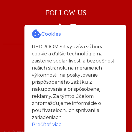
FOLLOW US
Cookies
REDROOM.SK využíva súbory
cookie a ďalšie technológie na
Napíš nám:
zaistenie spoľahlivosti a bezpečnosti
info@redroom.sk
našich stránok, na meranie ich
výkonnosti, na poskytovanie
Všeobecné obchodné podmienky
prispôsobeného zážitku z
|
nakupovania a prispôsobenej
Reklamačný poriadok
|
reklamy. Za týmto účelom
Pravidlá ochrana osobných údajov
|
zhromažďujeme informácie o
Odstúpenie od zmluvy
používateľoch, ich správaní a
|
Reklamačný formulár
zariadeniach.
Prečítať viac
2026 © Viberation s.r.o. , IČO: 52653111, DIČ: 2121093843,IČ DPH: SK2121093843