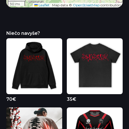
30 mi
Leaflet
|
Map data ©
OpenStreetMap
contributors
Niečo navyše?
70€
35€