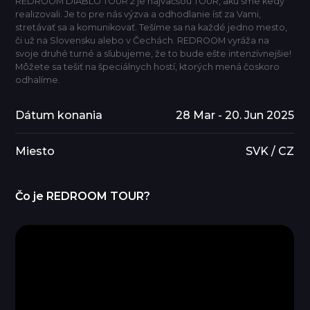
REDROOM DIABLO TOUR 2 je najväčšou TOUR, akú sme kedy
realizovali. Je to pre nás výzva a odhodlanie ísť za Vami,
stretávať sa a komunikovať. Tešíme sa na každé jedno mesto,
či už na Slovensku alebo v Čechách. REDROOM vyráža na
svoje druhé turné a sľubujeme, že to bude ešte intenzívnejšie!
Môžete sa tešiť na špeciálnych hostí, ktorých mená čoskoro
odhalíme.
Dátum konania
28 Mar - 20. Jun 2025
Miesto
SVK / CZ
Čo je REDROOM TOUR?