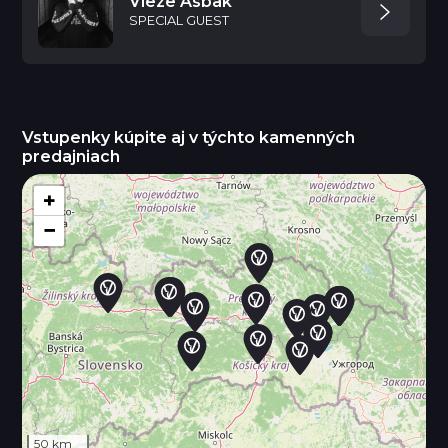
Vieze Asbak
SPECIAL GUEST
Vstupenky kúpite aj v týchto kamenných
predajniach
+
−
50 km