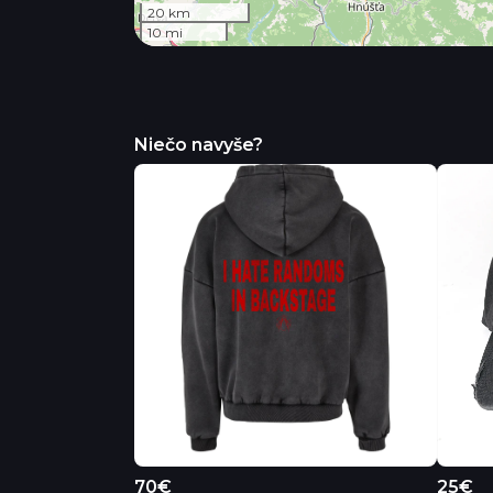
20 km
10 mi
Niečo navyše?
70€
25€