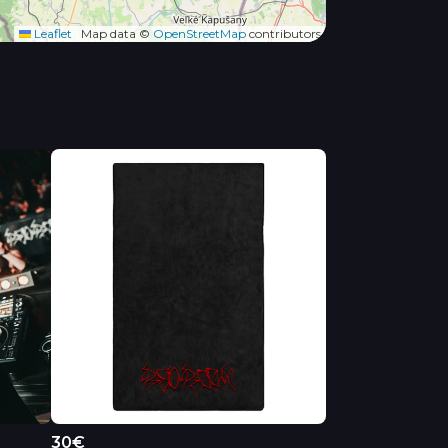
Leaflet
|
Map data ©
OpenStreetMap
contributors
30€