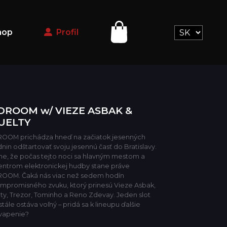
hop
Profil
DROOM w/ VIEZE ASBAK &
UELTY
OOM prichádza hneď na začiatok jesenných
nin odštartovať svoju jesennú časť do Bratislavy.
me, že počas tejto noci sa hlavným mestom a
entrom elektronickej hudby stane práve
OOM. Čaká nás viac než sedem hodín
mpromisného zvuku, ktorý prinesú Vieze Asbak,
lty, Trezor, Tominho a Reno Zdevay. Jeden slot
stále ostáva voľný – pridá sa k lineupu ďalšie
vapenie?