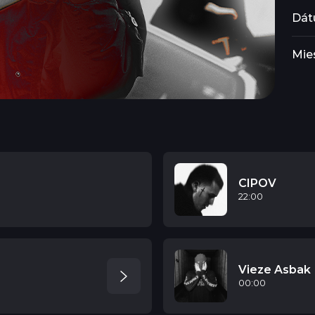
Dát
Mie
CIPOV
22:00
Vieze Asbak
00:00