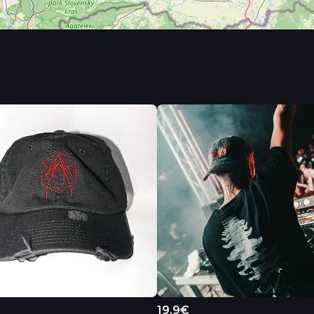
19.9€