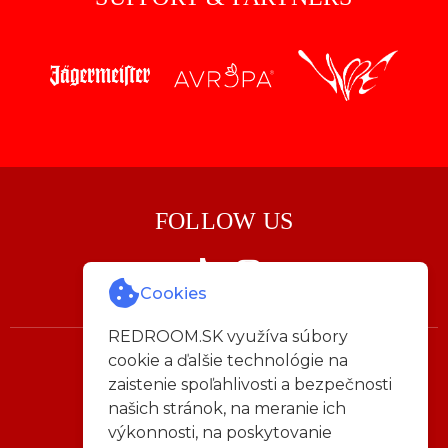
FOLLOW US
Cookies
REDROOM.SK využíva súbory
cookie a ďalšie technológie na
Napíš nám:
zaistenie spoľahlivosti a bezpečnosti
info@redroom.sk
našich stránok, na meranie ich
výkonnosti, na poskytovanie