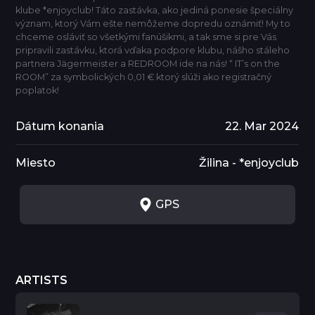
klube *enjoyclub! Táto zastávka, ako jediná ponesie špeciálny
význam, ktorý Vám ešte nemôžeme dopredu oznámiť! My to
chceme osláviť so všetkými fanúšikmi, a tak sme si pre Vás
pripravili zastávku, ktorá vďaka podpore klubu, nášho stáleho
partnera Jägermeister a REDROOM ide na nás! “ IT’s on the
ROOM” za symbolických 0,01 € ktorý slúži ako registračný
poplatok!
Dátum konania
22. Mar 2024
Miesto
Žilina - *enjoyclub
GPS
ARTISTS