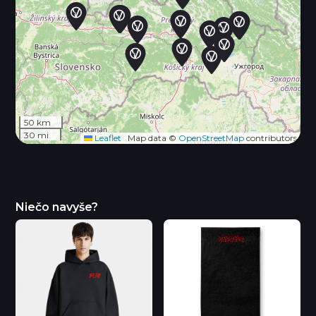
50 km
30 mi
Leaflet
|
Map data ©
OpenStreetMap
contributors
Niečo navyše?