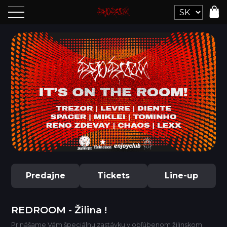
Predajne
Tickets
Line-up
REDROOM - Žilina !
Prinášame Vám špeciálnu zastávku v obľúbenom žilinskom