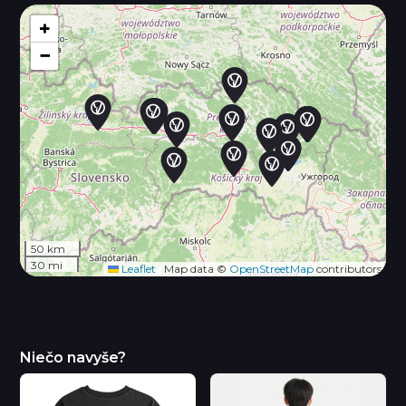
+
−
50 km
30 mi
Leaflet
|
Map data ©
OpenStreetMap
contributors
Niečo navyše?