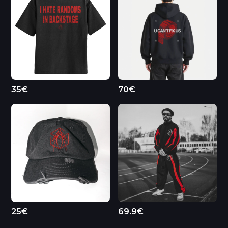
35€
70€
25€
69.9€