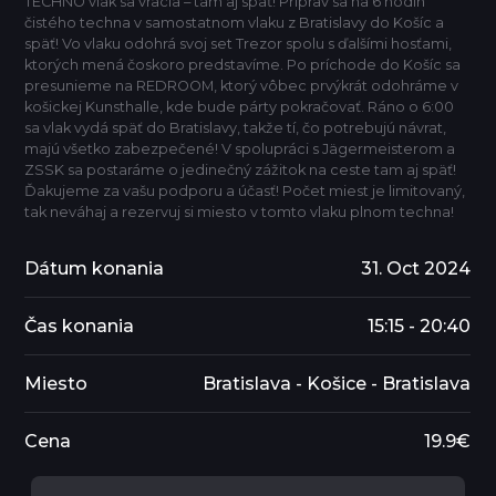
TECHNO vlak sa vracia – tam aj späť! Priprav sa na 6 hodín
čistého techna v samostatnom vlaku z Bratislavy do Košíc a
späť! Vo vlaku odohrá svoj set Trezor spolu s ďalšími hosťami,
ktorých mená čoskoro predstavíme. Po príchode do Košíc sa
presunieme na REDROOM, ktorý vôbec prvýkrát odohráme v
košickej Kunsthalle, kde bude párty pokračovať. Ráno o 6:00
sa vlak vydá späť do Bratislavy, takže tí, čo potrebujú návrat,
majú všetko zabezpečené! V spolupráci s Jägermeisterom a
ZSSK sa postaráme o jedinečný zážitok na ceste tam aj späť!
Ďakujeme za vašu podporu a účasť! Počet miest je limitovaný,
tak neváhaj a rezervuj si miesto v tomto vlaku plnom techna!
Dátum konania
31. Oct 2024
Čas konania
15:15 - 20:40
Miesto
Bratislava - Košice - Bratislava
Cena
19.9€