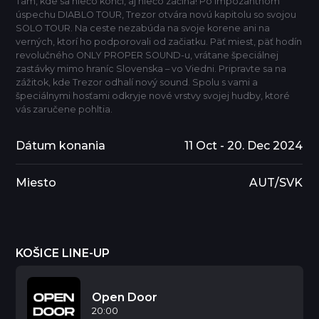
Tam, kde sa niečo končí, aj niečo začína! Po impozantnom
úspechu DIABLO TOUR, Trezor otvára novú kapitolu so svojou
SOLO TOUR. Na ceste nezabúda na svoje korene ani na
verných, ktorí ho podporovali od začiatku. Päť miest, päť hodín
revolučného ONLY PROPER SOUND-u, vrátane špeciálnej
zastávky mimo hraníc Slovenska – vo Viedni. Pripravte sa na
zážitok, kde Trezor odhalí nový sound. Spolu s vami a
špeciálnymi hosťami odkryje nové vrstvy svojej hudby, ktoré
vás zaručene pohltia.
Dátum konania
11 Oct - 20. Dec 2024
Miesto
AUT/SVK
KOŠICE LINE-UP
Open Door
20:00