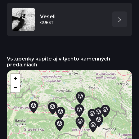
Veseli
GUEST
Vstupenky kúpite aj v týchto kamenných
predajniach
+
−