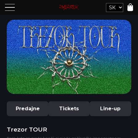
Predajne
Tickets
Line-up
Trezor TOUR