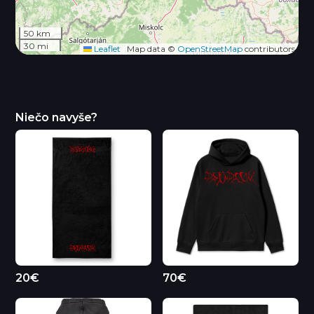
50 km
30 mi
Leaflet
|
Map data ©
OpenStreetMap
contributors
Niečo navyše?
20€
70€