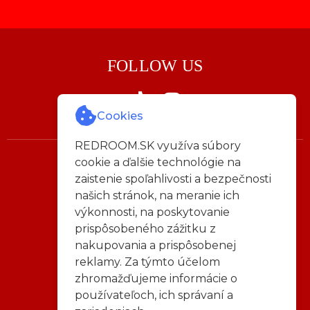
FOLLOW US
Cookies
REDROOM.SK využíva súbory
cookie a ďalšie technológie na
Napíš nám:
zaistenie spoľahlivosti a bezpečnosti
info@redroom.sk
našich stránok, na meranie ich
výkonnosti, na poskytovanie
Všeobecné obchodné podmienky
prispôsobeného zážitku z
|
nakupovania a prispôsobenej
Reklamačný poriadok
|
reklamy. Za týmto účelom
Pravidlá ochrana osobných údajov
|
zhromažďujeme informácie o
Odstúpenie od zmluvy
používateľoch, ich správaní a
|
Reklamačný formulár