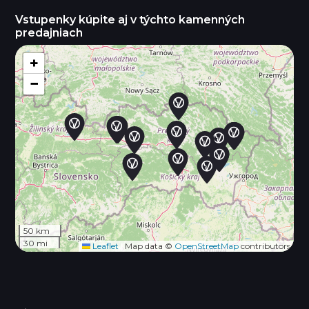
Vstupenky kúpite aj v týchto kamenných
predajniach
+
−
50 km
30 mi
Leaflet
|
Map data ©
OpenStreetMap
contributors