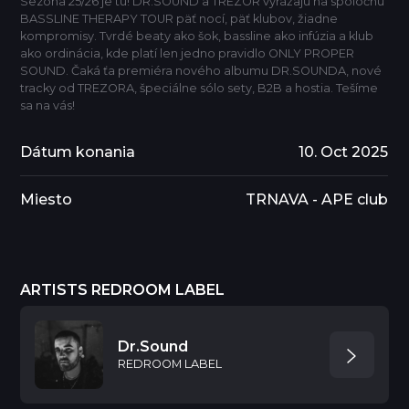
Sezóna 25/26 je tu! DR.SOUND a TREZOR vyrážajú na spoločnú
BASSLINE THERAPY TOUR päť nocí, päť klubov, žiadne
kompromisy. Tvrdé beaty ako šok, bassline ako infúzia a klub
ako ordinácia, kde platí len jedno pravidlo ONLY PROPER
SOUND. Čaká ťa premiéra nového albumu DR.SOUNDA, nové
tracky od TREZORA, špeciálne sólo sety, B2B a hostia. Tešíme
sa na vás!
Dátum konania
10. Oct 2025
Miesto
TRNAVA - APE club
ARTISTS REDROOM LABEL
Dr.Sound
REDROOM LABEL