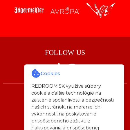
FOLLOW US
Cookies
REDROOM.SK využíva súbory
cookie a ďalšie technológie na
Napíš nám:
zaistenie spoľahlivosti a bezpečnosti
info@redroom.sk
našich stránok, na meranie ich
výkonnosti, na poskytovanie
Všeobecné obchodné podmienky
prispôsobeného zážitku z
|
nakupovania a prispôsobenej
Reklamačný poriadok