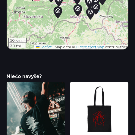
50 km
30 mi
Leaflet
|
Map data ©
OpenStreetMap
contributors
Niečo navyše?