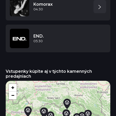
Komorax
04:30
END.
05:30
Vstupenky kúpite aj v týchto kamenných
predajniach
+
−