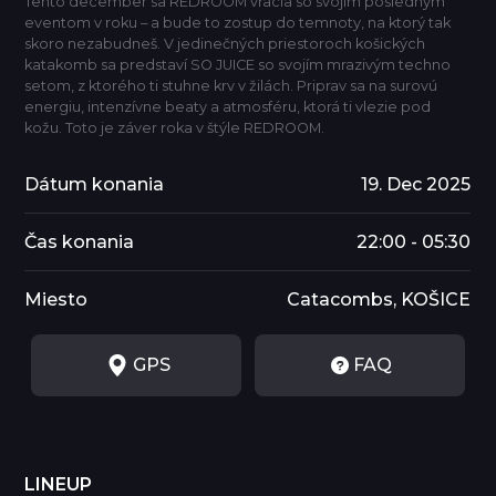
Tento december sa REDROOM vracia so svojím posledným
eventom v roku – a bude to zostup do temnoty, na ktorý tak
skoro nezabudneš. V jedinečných priestoroch košických
katakomb sa predstaví SO JUICE so svojím mrazivým techno
setom, z ktorého ti stuhne krv v žilách. Priprav sa na surovú
energiu, intenzívne beaty a atmosféru, ktorá ti vlezie pod
kožu. Toto je záver roka v štýle REDROOM.
Dátum konania
19. Dec 2025
Čas konania
22:00 - 05:30
Miesto
Catacombs, KOŠICE
GPS
FAQ
LINEUP